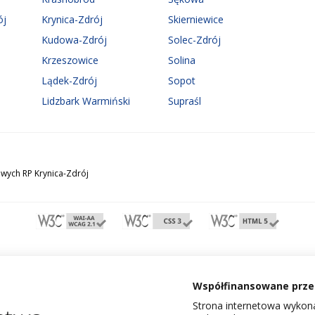
ój
Krynica-Zdrój
Skierniewice
Kudowa-Zdrój
Solec-Zdrój
Krzeszowice
Solina
Lądek-Zdrój
Sopot
Lidzbark Warmiński
Supraśl
wych RP Krynica-Zdrój
Współfinansowane przez
Strona internetowa wykona