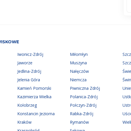
WISKOWE
Iwonicz-Zdrój
Miłomłyn
Szc
Jaworze
Muszyna
Szc
Jedlina-Zdrój
Nałęczów
Świ
Jelenia Góra
Niemcza
Świn
Kamień Pomorski
Piwniczna Zdrój
Uni
Kazimierza Wielka
Polanica-Zdrój
Ust
Kołobrzeg
Połczyn-Zdrój
Ust
Konstancin Jeziorna
Rabka-Zdrój
Uści
Kraków
Rymanów
Wiel
Krasnobród
Sękowa