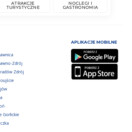
ATRAKCJE
NOCLEGI I
TURYSTYCZNE
GASTRONOMIA
APLIKACJE MOBILNE
zawnica
zawno-Zdrój
eradów Zdrój
oujście
ejów
ka
roń
e Gorlickie
iczka