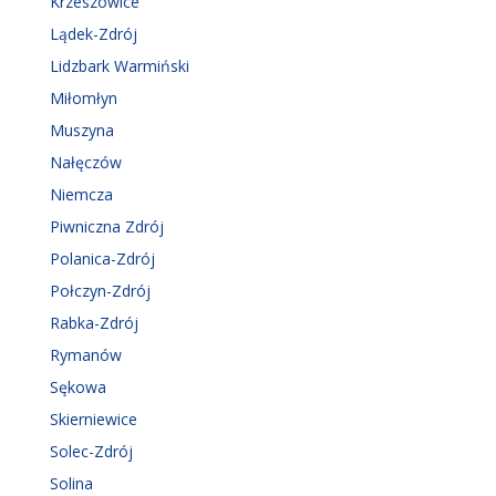
Krzeszowice
Lądek-Zdrój
Lidzbark Warmiński
Miłomłyn
Muszyna
Nałęczów
Niemcza
Piwniczna Zdrój
Polanica-Zdrój
Połczyn-Zdrój
Rabka-Zdrój
Rymanów
Sękowa
Skierniewice
Solec-Zdrój
Solina