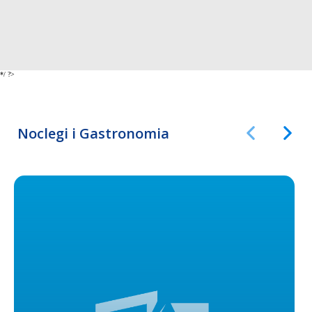
*/ ?>
Noclegi i Gastronomia
Poprzedni Ele
Następ