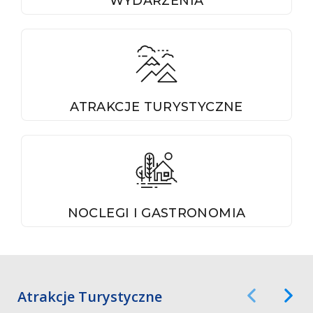
WYDARZENIA
ATRAKCJE TURYSTYCZNE
NOCLEGI I GASTRONOMIA
Atrakcje Turystyczne
Poprzedni Ele
Następ