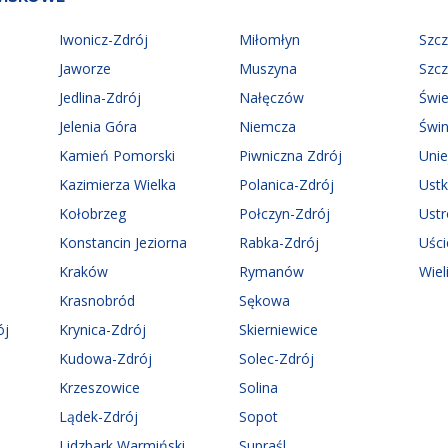
Iwonicz-Zdrój
Miłomłyn
Szc
Jaworze
Muszyna
Szc
Jedlina-Zdrój
Nałęczów
Świ
Jelenia Góra
Niemcza
Świn
Kamień Pomorski
Piwniczna Zdrój
Uni
Kazimierza Wielka
Polanica-Zdrój
Ust
Kołobrzeg
Połczyn-Zdrój
Ust
Konstancin Jeziorna
Rabka-Zdrój
Uści
Kraków
Rymanów
Wiel
Krasnobród
Sękowa
ój
Krynica-Zdrój
Skierniewice
Kudowa-Zdrój
Solec-Zdrój
Krzeszowice
Solina
Lądek-Zdrój
Sopot
Lidzbark Warmiński
Supraśl