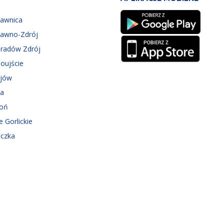
zawnica
zawno-Zdrój
eradów Zdrój
oujście
ejów
ka
roń
e Gorlickie
iczka