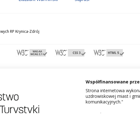
wych RP Krynica-Zdrój
Współfinansowane przez
Strona internetowa wykona
uzdrowiskowej miast i gm
komunikacyjnych."
Dowiedz się więcej o proje