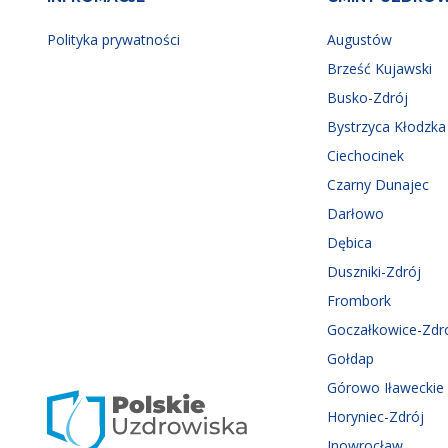
Polityka prywatności
Augustów
Brześć Kujawski
Busko-Zdrój
Bystrzyca Kłodzka
Ciechocinek
Czarny Dunajec
Darłowo
Dębica
Duszniki-Zdrój
Frombork
Goczałkowice-Zdr
Gołdap
Górowo Iławeckie
Horyniec-Zdrój
Inowrocław