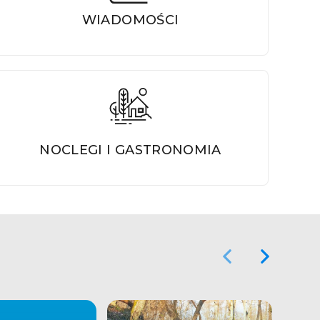
WIADOMOŚCI
NOCLEGI I GASTRONOMIA
Poprzedni Element
Następny El