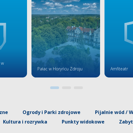
 w
Pałac w Horyńcu Zdroju
Amfiteatr
czne
Ogrody i Parki zdrojowe
Pijalnie wód / 
Kultura i rozrywka
Punkty widokowe
Zabyt