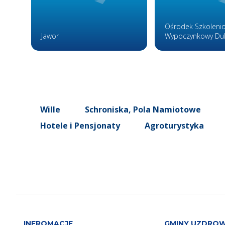
Ośrodek Szkoleni
Jawor
Wypoczynkowy Du
Wille
Schroniska, Pola Namiotowe
Hotele i Pensjonaty
Agroturystyka
INFROMACJE
GMINY UZDRO