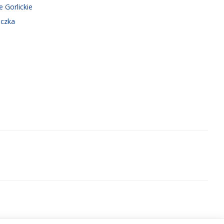
e Gorlickie
iczka