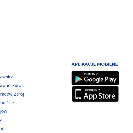
APLIKACJE MOBILNE
zawnica
zawno-Zdrój
eradów Zdrój
oujście
ejów
ka
roń