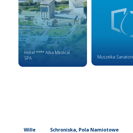
Hotel **** Arka Medical
Muszelka Sanator
SPA
Wille
Schroniska, Pola Namiotowe