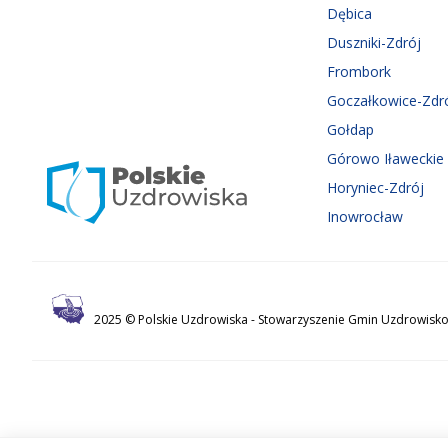
Dębica
Duszniki-Zdrój
Frombork
Goczałkowice-Zdr
Gołdap
Górowo Iławeckie
Horyniec-Zdrój
Inowrocław
2025 © Polskie Uzdrowiska -
Stowarzyszenie Gmin Uzdrowisko