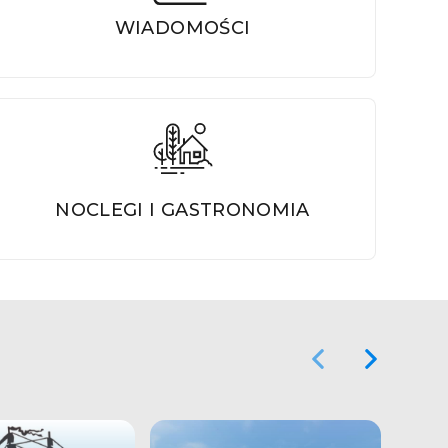
WIADOMOŚCI
NOCLEGI I GASTRONOMIA
Poprzedni Element
Następny El