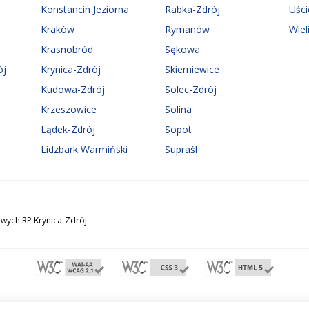
Konstancin Jeziorna
Rabka-Zdrój
Uści
Kraków
Rymanów
Wiel
Krasnobród
Sękowa
ój
Krynica-Zdrój
Skierniewice
Kudowa-Zdrój
Solec-Zdrój
Krzeszowice
Solina
Lądek-Zdrój
Sopot
Lidzbark Warmiński
Supraśl
wych RP Krynica-Zdrój