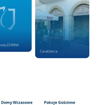
owy JOANNA
Wist
Casablanca
i Domy Wczasowe
Pokoje Gościnne