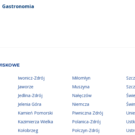
Gastronomia
WISKOWE
Iwonicz-Zdrój
Miłomłyn
Szc
Jaworze
Muszyna
Szc
Jedlina-Zdrój
Nałęczów
Świ
Jelenia Góra
Niemcza
Świn
Kamień Pomorski
Piwniczna Zdrój
Uni
Kazimierza Wielka
Polanica-Zdrój
Ust
Kołobrzeg
Połczyn-Zdrój
Ust