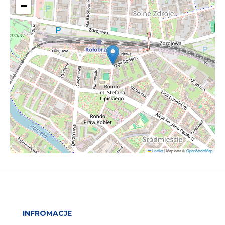
−
Leaflet
|
Map data ©
OpenStreetMap
INFROMACJE