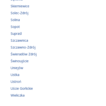
Skierniewice
Solec-Zdrój
Solina
Sopot
Supraśl
Szczawnica
Szczawno-Zdrój
Świeradów Zdrój
Świnoujście
Uniejów
Ustka
Ustroń
Uście Gorlickie
Wieliczka