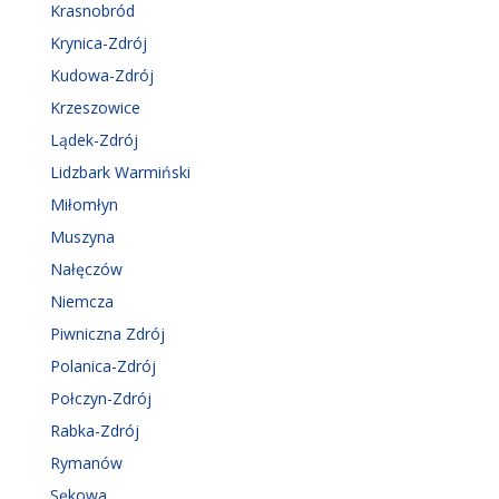
Krasnobród
Krynica-Zdrój
Kudowa-Zdrój
Krzeszowice
Lądek-Zdrój
Lidzbark Warmiński
Miłomłyn
Muszyna
Nałęczów
Niemcza
Piwniczna Zdrój
Polanica-Zdrój
Połczyn-Zdrój
Rabka-Zdrój
Rymanów
Sękowa