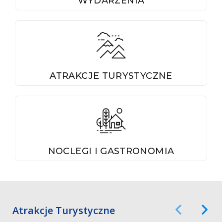
WYDARZENIA
ATRAKCJE TURYSTYCZNE
NOCLEGI I GASTRONOMIA
Atrakcje Turystyczne
Poprzedni Ele
Następ