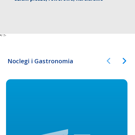
*/ ?>
Noclegi i Gastronomia
Poprzedni Ele
Następ