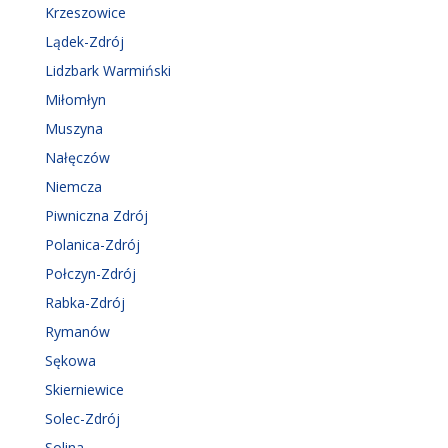
Krzeszowice
Lądek-Zdrój
Lidzbark Warmiński
Miłomłyn
Muszyna
Nałęczów
Niemcza
Piwniczna Zdrój
Polanica-Zdrój
Połczyn-Zdrój
Rabka-Zdrój
Rymanów
Sękowa
Skierniewice
Solec-Zdrój
Solina