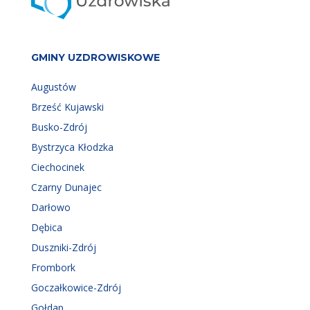
GMINY UZDROWISKOWE
Augustów
Brześć Kujawski
Busko-Zdrój
Bystrzyca Kłodzka
Ciechocinek
Czarny Dunajec
Darłowo
Dębica
Duszniki-Zdrój
Frombork
Goczałkowice-Zdrój
Gołdap