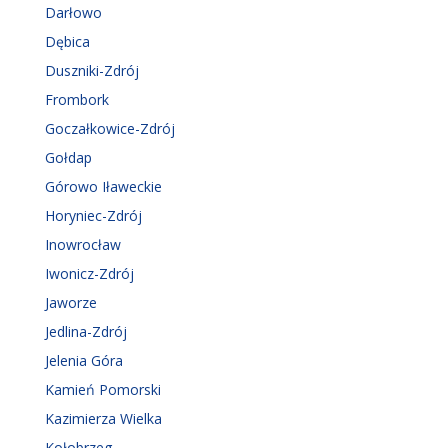
Darłowo
Dębica
Duszniki-Zdrój
Frombork
Goczałkowice-Zdrój
Gołdap
Górowo Iławeckie
Horyniec-Zdrój
Inowrocław
Iwonicz-Zdrój
Jaworze
Jedlina-Zdrój
Jelenia Góra
Kamień Pomorski
Kazimierza Wielka
Kołobrzeg