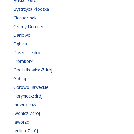
Busko-Zdrój
Bystrzyca Kłodzka
Ciechocinek
Czarny Dunajec
Darłowo
Dębica
Duszniki-Zdrój
Frombork
Goczałkowice-Zdrój
Gołdap
Górowo Iławeckie
Horyniec-Zdrój
Inowrocław
Iwonicz-Zdrój
Jaworze
Jedlina-Zdrój