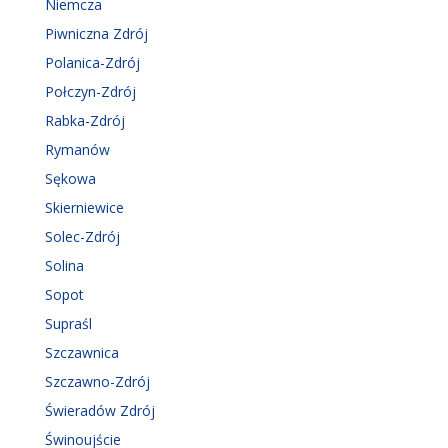
Niemcza
Piwniczna Zdrój
Polanica-Zdrój
Połczyn-Zdrój
Rabka-Zdrój
Rymanów
Sękowa
Skierniewice
Solec-Zdrój
Solina
Sopot
Supraśl
Szczawnica
Szczawno-Zdrój
Świeradów Zdrój
Świnoujście