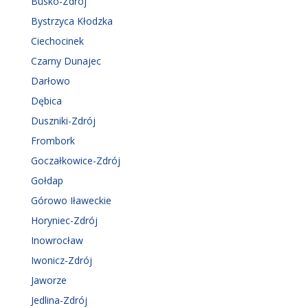
Busko-Zdrój
Bystrzyca Kłodzka
Ciechocinek
Czarny Dunajec
Darłowo
Dębica
Duszniki-Zdrój
Frombork
Goczałkowice-Zdrój
Gołdap
Górowo Iławeckie
Horyniec-Zdrój
Inowrocław
Iwonicz-Zdrój
Jaworze
Jedlina-Zdrój