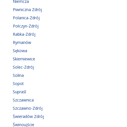
Niemcza
Piwniczna Zdrój
Polanica-Zdrój
Połczyn-Zdrój
Rabka-Zdrój
Rymanów
Sękowa
Skierniewice
Solec-Zdrój
Solina
Sopot
Supraśl
Szczawnica
Szczawno-Zdrój
Świeradów Zdrój
Świnoujście