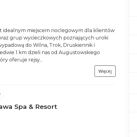
t idealnym miejscem noclegowym dla klientów
oraz grup wycieczkowych poznających uroki
ą wypadową do Wilna, Trok, Druskiennik i
dwie 1 km dzieli nas od Augustowskiego
ry oferuje rejsy...
Więcej
Y
awa Spa & Resort