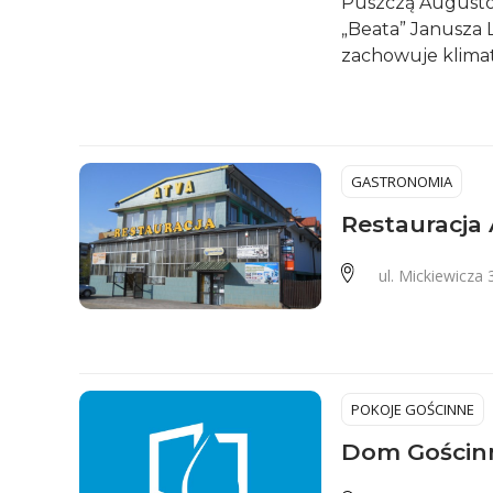
Puszczą Augustow
„Beata” Janusza 
zachowuje klimat
GASTRONOMIA
Restauracja
ul. Mickiewicza 
POKOJE GOŚCINNE
Dom Gościnn