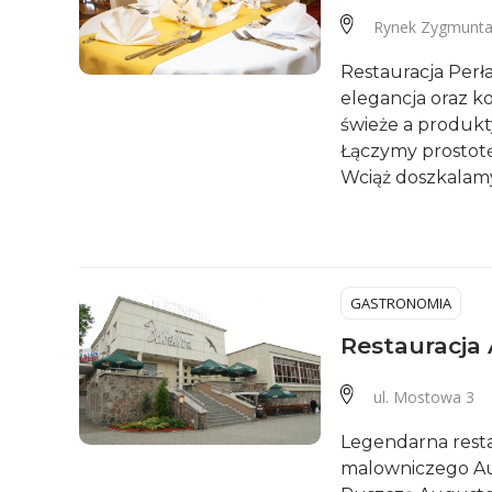
Rynek Zygmunta
Restauracja Perł
elegancja oraz ko
świeże a produk
Łączymy prostot
Wciąż doszkalamy 
GASTRONOMIA
Restauracja 
ul. Mostowa 3
Legendarna resta
malowniczego Aug