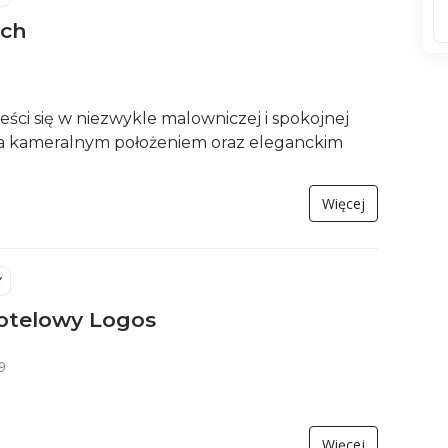
ech
ści się w niezwykle malowniczej i spokojnej
ca kameralnym położeniem oraz eleganckim
Więcej
Y
otelowy Logos
9
Więcej