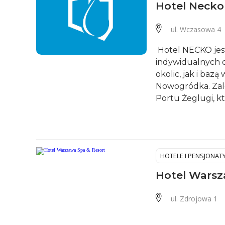
Hotel Necko
ul. Wczasowa 4
Hotel NECKO jes
indywidualnych 
okolic, jak i baz
Nowogródka. Zale
Portu Żeglugi, któ
HOTELE I PENSJONAT
Hotel Warsz
ul. Zdrojowa 1