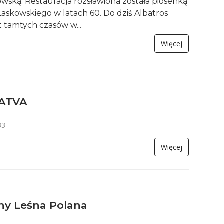
ską. Restauracja rozsławiona została piosenką
Laskowskiego w latach 60. Do dziś Albatros
 tamtych czasów w...
Więcej
 ATVA
33
Więcej
y Leśna Polana