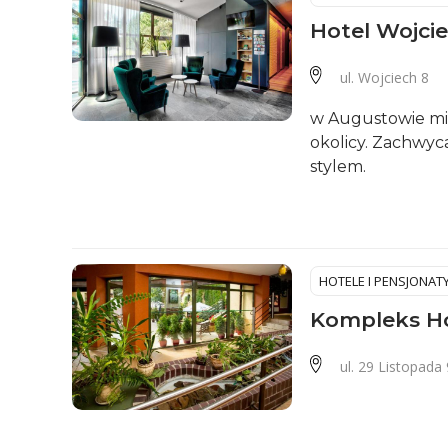
Hotel Wojci
ul. Wojciech 8
w Augustowie mie
okolicy. Zachwy
stylem.
HOTELE I PENSJONAT
Kompleks H
ul. 29 Listopada 