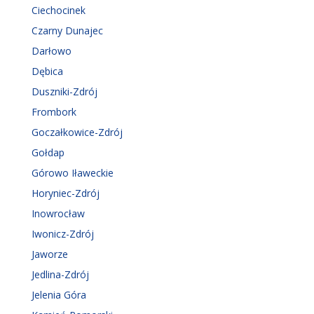
Ciechocinek
Czarny Dunajec
Darłowo
Dębica
Duszniki-Zdrój
Frombork
Goczałkowice-Zdrój
Gołdap
Górowo Iławeckie
Horyniec-Zdrój
Inowrocław
Iwonicz-Zdrój
Jaworze
Jedlina-Zdrój
Jelenia Góra