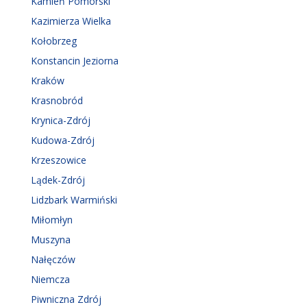
Kamień Pomorski
Kazimierza Wielka
Kołobrzeg
Konstancin Jeziorna
Kraków
Krasnobród
Krynica-Zdrój
Kudowa-Zdrój
Krzeszowice
Lądek-Zdrój
Lidzbark Warmiński
Miłomłyn
Muszyna
Nałęczów
Niemcza
Piwniczna Zdrój