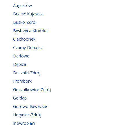
Augustów
Brześć Kujawski
Busko-Zdrój
Bystrzyca Kłodzka
Ciechocinek
Czarny Dunajec
Darłowo
Dębica
Duszniki-Zdrój
Frombork
Goczałkowice-Zdrój
Gołdap
Górowo Iławeckie
Horyniec-Zdrój
Inowrocław