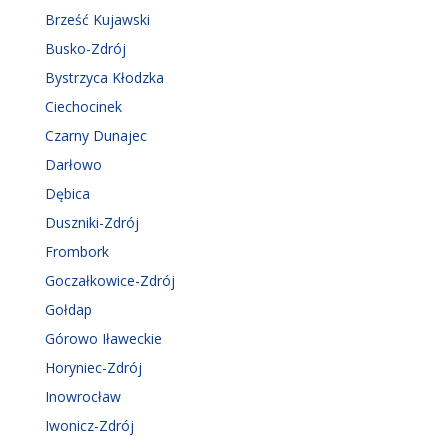
Brześć Kujawski
Busko-Zdrój
Bystrzyca Kłodzka
Ciechocinek
Czarny Dunajec
Darłowo
Dębica
Duszniki-Zdrój
Frombork
Goczałkowice-Zdrój
Gołdap
Górowo Iławeckie
Horyniec-Zdrój
Inowrocław
Iwonicz-Zdrój