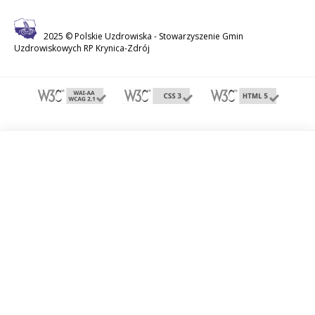
2025 © Polskie Uzdrowiska -
Stowarzyszenie Gmin
Uzdrowiskowych RP Krynica-Zdrój
Współfinansowane przez Ministerstwo Sportu i Turystyki.
Strona internetowa wykonana w ramach projektu „Promocja oferty
turystyczno-uzdrowiskowej miast i gmin uzdrowiskowych przy
pomocy innowacyjnych rozwiązań komunikacyjnych."