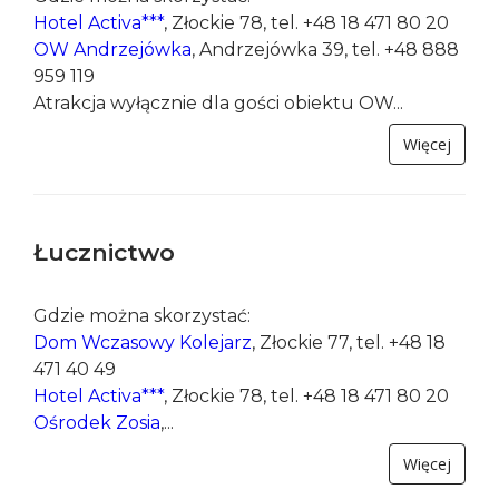
Trójkołowe pojazdy (napędzane siłą...
Więcej
Paintball
Gdzie można skorzystać:
Hotel Activa***
, Złockie 78, tel. +48 18 471 80 20
OW Andrzejówka
, Andrzejówka 39, tel. +48 888
959 119
Atrakcja wyłącznie dla gości obiektu OW...
Więcej
Łucznictwo