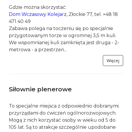
Pole do gry w Mini Golfa znajduje się na terenie
Centrum Rekreacji i Sportu...
Więcej
Zorbing
Gdzie można skorzystać:
Dom Wczasowy Kolejarz
, Złockie 77, tel. +48 18
471 40 49
Zabawa polega na toczeniu się po specjalnie
przygotowanym torze w ogromnej 3,5 m kuli.
We wspomnianej kuli zamknięta jest druga - 2-
metrowa - a przestrzeń...
Więcej