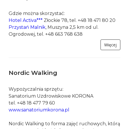
parku linowego, dzieci muszą pokonać 11
wieżyczek, które są początkiem lub końcem
odcinków z przeszkodami o różnym stopniu...
Więcej
Quady
Gdzie można skorzystać:
Hotel Activa***
Złockie 78, tel. +48 18 471 80 20
Przystań Malnik
, Muszyna 2,5 km od ul.
Ogrodowej, tel. +48 663 768 638
Więcej