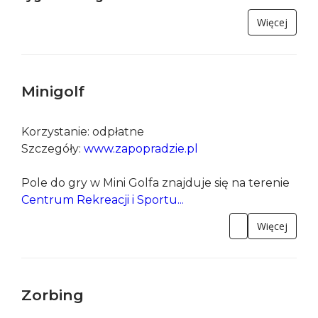
Ninja Junior Park
Ninja Junior Park to park dmuchańców w
nowoczesnym wydaniu. Znane tory z
telewizyjnych show Ninja Warrior w wersji dla
najmłodszych. Wspaniałe miejsce dla dzieci.
Ponad 2000 m2 dobrej zabawy.
Atrakcja czynna w sezonie letnim 7 dni w
tygodniu w godz
. od...
Więcej
Minigolf
Korzystanie: odpłatne
Szczegóły:
www.zapopradzie.pl