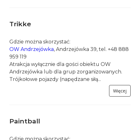
Gdzie można skorzystać:
Hala do Tenisa ziemnego przy lodowisku na
Zapopradziu, Al. Zdrojowa 3, tel. +48 605 450
079
TKKF Poprad, Muszyna, Al. Zdrojowa tel. +48 601
956 595, +48 608 286 135
Alpina Sport
, Złockie 76, tel. +48 18 471 41...
Więcej
Trikke
Gdzie można skorzystać:
OW Andrzejówka
, Andrzejówka 39, tel. +48 888
959 119
Atrakcja wyłącznie dla gości obiektu OW
Andrzejówka lub dla grup zorganizowanych.