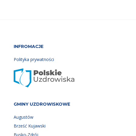
przeszkód między drzewami przeznaczony dla
osób w każdym wieku.
To co wyróżnia nasz park to:
- bezpieczny system asekuracji ciągłej włoskiej
firmy Kong, polegający na braku konieczności
przepinania...
Więcej
INFROMACJE
Polityka prywatności