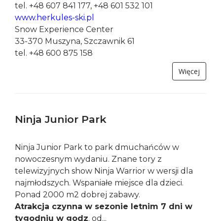
Wypożyczalnie nart biegowych i
skiturowych
Herkules SKI
33-370 Muszyna Powroźnik 140a
tel. +48 607 841 177, +48 601 532 101
www.herkules-ski.pl
Snow Experience Center
33-370 Muszyna, Szczawnik 61
tel. +48 600 875 158
Więcej