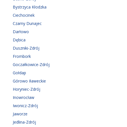
GMINY UZDROWISKOWE
Augustów
Brześć Kujawski
Busko-Zdrój
Bystrzyca Kłodzka
Ciechocinek
Czarny Dunajec
Darłowo
Dębica
Duszniki-Zdrój
Frombork
Goczałkowice-Zdrój