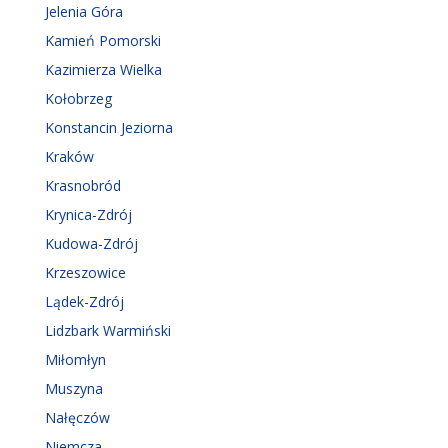
Gołdap
Górowo Iławeckie
Horyniec-Zdrój
Inowrocław
Iwonicz-Zdrój
Jaworze
Jedlina-Zdrój
Jelenia Góra
Kamień Pomorski
Kazimierza Wielka
Kołobrzeg
Konstancin Jeziorna
Kraków
Krasnobród
Krynica-Zdrój