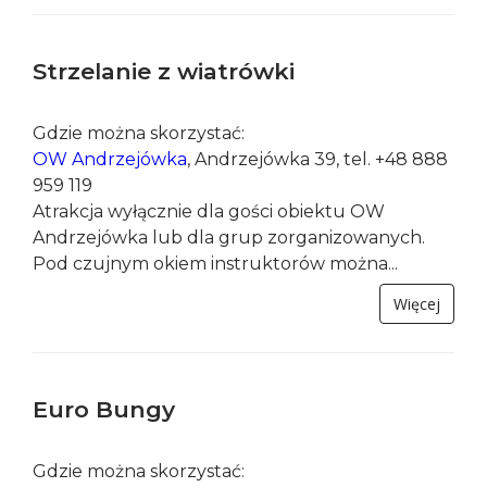
Gdzie można skorzystać:
Dom Wczasowy Kolejarz
, Złockie 77, tel. +48 18
471 40 49
Hotel Activa***
, Złockie 78, tel. +48 18 471 80 20
Ośrodek Zosia
,...
Więcej
Strzelanie z wiatrówki
Gdzie można skorzystać:
OW Andrzejówka
, Andrzejówka 39, tel. +48 888
959 119
Atrakcja wyłącznie dla gości obiektu OW
Andrzejówka lub dla grup zorganizowanych.