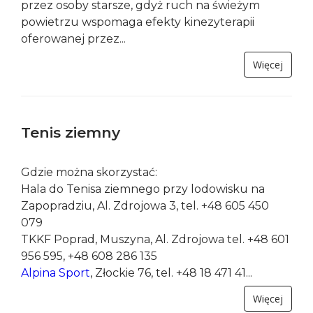
Siłownie plenerowe
To specjalne miejsca z odpowiednio dobranymi
przyrządami do ćwiczeń ogólnorozwojowych.
Mogą z nich korzystać osoby w wieku od 5 do
105 lat. Są to atrakcje szczególnie upodobane
przez osoby starsze, gdyż ruch na świeżym
powietrzu wspomaga efekty kinezyterapii
oferowanej przez...
Więcej
Tenis ziemny