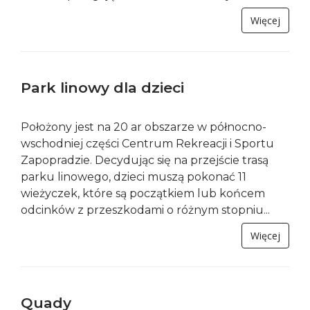
Modele R/C
Gdzie można skorzystać:
OW Andrzejówka
, Andrzejówka 39, tel. +48 888
959 119
Atrakcja wyłącznie dla gości obiektu OW
Andrzejówka lub dla grup zorganizowanych.
Zabawa polegająca na obsłudze różnych...
Więcej
Park linowy dla dzieci
Położony jest na 20 ar obszarze w północno-
wschodniej części Centrum Rekreacji i Sportu
Zapopradzie. Decydując się na przejście trasą