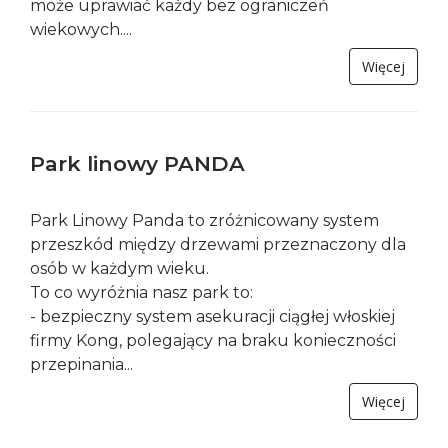
Nordic Walking
Wypożyczalnia sprzętu:
Sanatorium Uzdrowiskowe KORONA
tel. +48 18 477 79 60
www.sanatoriumkorona.pl
Nordic Walking to forma zajęć ruchowych, którą
może uprawiać każdy bez ograniczeń
wiekowych....
Więcej
Park linowy PANDA
Park Linowy Panda to zróżnicowany system