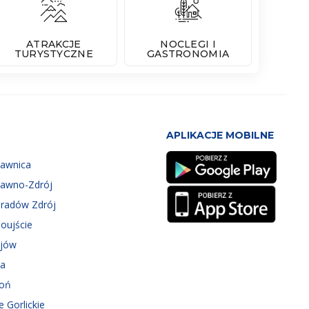
ATRAKCJE
NOCLEGI I
TURYSTYCZNE
GASTRONOMIA
APLIKACJE MOBILNE
zawnica
zawno-Zdrój
eradów Zdrój
oujście
ejów
ka
roń
e Gorlickie