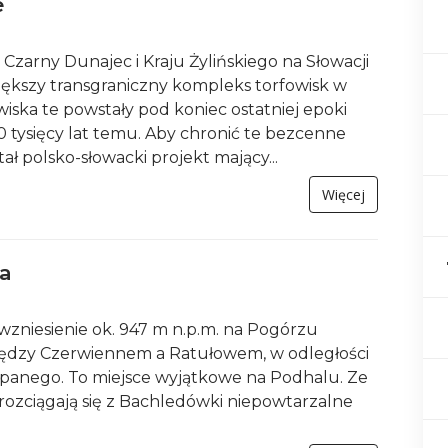
e
Czarny Dunajec i Kraju Żylińskiego na Słowacji
większy transgraniczny kompleks torfowisk w
iska te powstały pod koniec ostatniej epoki
0 tysięcy lat temu. Aby chronić te bezcenne
ał polsko-słowacki projekt mający...
Więcej
a
zniesienie ok. 947 m n.p.m. na Pogórzu
ędzy Czerwiennem a Ratułowem, w odległości
panego. To miejsce wyjątkowe na Podhalu. Ze
 rozciągają się z Bachledówki niepowtarzalne