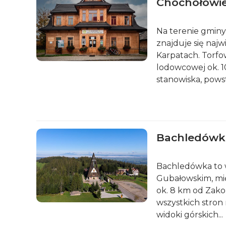
Chochołowi
Na terenie gminy 
znajduje się naj
Karpatach. Torfow
lodowcowej ok. 1
stanowiska, powst
Bachledówk
Bachledówka to w
Gubałowskim, mi
ok. 8 km od Zako
wszystkich stron
widoki górskich...