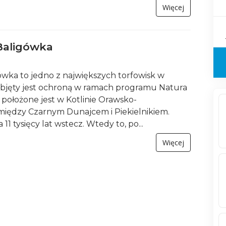
Więcej
Baligówka
ówka to jedno z największych torfowisk w
objęty jest ochroną w ramach programu Natura
 położone jest w Kotlinie Orawsko-
między Czarnym Dunajcem i Piekielnikiem.
a 11 tysięcy lat wstecz. Wtedy to, po...
Więcej