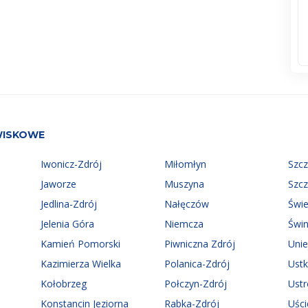
WISKOWE
Iwonicz-Zdrój
Miłomłyn
Szc
Jaworze
Muszyna
Szc
Jedlina-Zdrój
Nałęczów
Świ
Jelenia Góra
Niemcza
Świn
Kamień Pomorski
Piwniczna Zdrój
Uni
Kazimierza Wielka
Polanica-Zdrój
Ust
Kołobrzeg
Połczyn-Zdrój
Ust
Konstancin Jeziorna
Rabka-Zdrój
Uści