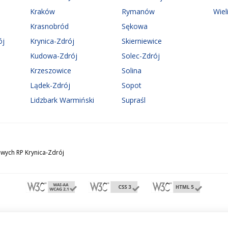
Kraków
Rymanów
Wiel
Krasnobród
Sękowa
ój
Krynica-Zdrój
Skierniewice
Kudowa-Zdrój
Solec-Zdrój
Krzeszowice
Solina
Lądek-Zdrój
Sopot
Lidzbark Warmiński
Supraśl
wych RP Krynica-Zdrój