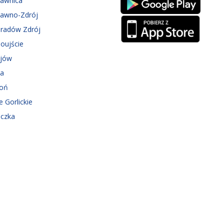
zawnica
zawno-Zdrój
eradów Zdrój
oujście
ejów
ka
roń
e Gorlickie
iczka