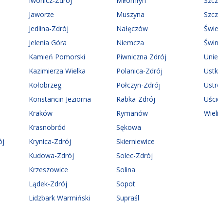
Iwonicz-Zdrój
Miłomłyn
Szc
Jaworze
Muszyna
Szc
Jedlina-Zdrój
Nałęczów
Świ
Jelenia Góra
Niemcza
Świn
Kamień Pomorski
Piwniczna Zdrój
Uni
Kazimierza Wielka
Polanica-Zdrój
Ust
Kołobrzeg
Połczyn-Zdrój
Ust
Konstancin Jeziorna
Rabka-Zdrój
Uści
Kraków
Rymanów
Wiel
Krasnobród
Sękowa
ój
Krynica-Zdrój
Skierniewice
Kudowa-Zdrój
Solec-Zdrój
Krzeszowice
Solina
Lądek-Zdrój
Sopot
Lidzbark Warmiński
Supraśl