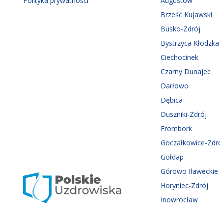
Polityka prywatności
Augustów
Brześć Kujawski
Busko-Zdrój
Bystrzyca Kłodzka
Ciechocinek
Czarny Dunajec
Darłowo
Dębica
Duszniki-Zdrój
Frombork
Goczałkowice-Zdr
Gołdap
Górowo Iławeckie
Horyniec-Zdrój
Inowrocław