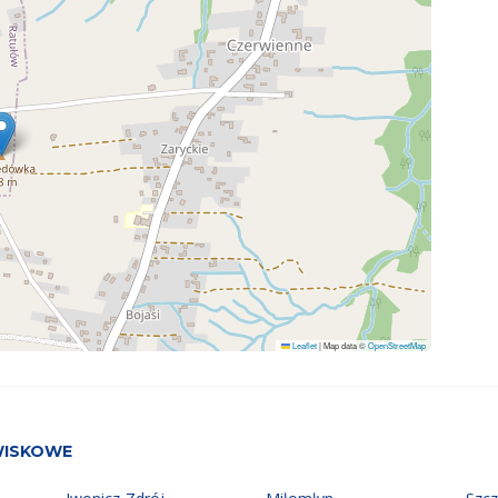
Leaflet
|
Map data ©
OpenStreetMap
WISKOWE