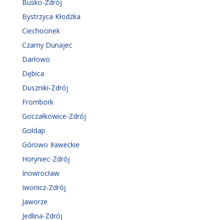
Busko-Zdrój
Bystrzyca Kłodzka
Ciechocinek
Czarny Dunajec
Darłowo
Dębica
Duszniki-Zdrój
Frombork
Goczałkowice-Zdrój
Gołdap
Górowo Iławeckie
Horyniec-Zdrój
Inowrocław
Iwonicz-Zdrój
Jaworze
Jedlina-Zdrój