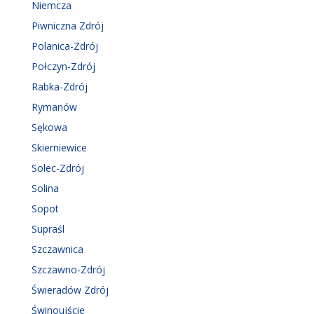
Niemcza
Piwniczna Zdrój
Polanica-Zdrój
Połczyn-Zdrój
Rabka-Zdrój
Rymanów
Sękowa
Skierniewice
Solec-Zdrój
Solina
Sopot
Supraśl
Szczawnica
Szczawno-Zdrój
Świeradów Zdrój
Świnoujście