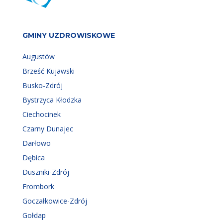
GMINY UZDROWISKOWE
Augustów
Brześć Kujawski
Busko-Zdrój
Bystrzyca Kłodzka
Ciechocinek
Czarny Dunajec
Darłowo
Dębica
Duszniki-Zdrój
Frombork
Goczałkowice-Zdrój
Gołdap