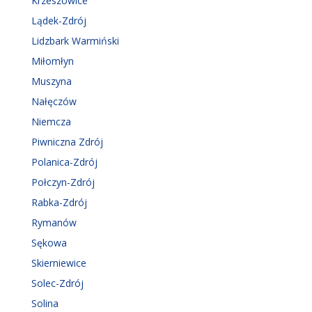
Krzeszowice
Lądek-Zdrój
Lidzbark Warmiński
Miłomłyn
Muszyna
Nałęczów
Niemcza
Piwniczna Zdrój
Polanica-Zdrój
Połczyn-Zdrój
Rabka-Zdrój
Rymanów
Sękowa
Skierniewice
Solec-Zdrój
Solina