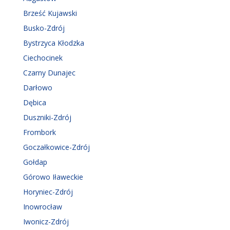
Brześć Kujawski
Busko-Zdrój
Bystrzyca Kłodzka
Ciechocinek
Czarny Dunajec
Darłowo
Dębica
Duszniki-Zdrój
Frombork
Goczałkowice-Zdrój
Gołdap
Górowo Iławeckie
Horyniec-Zdrój
Inowrocław
Iwonicz-Zdrój