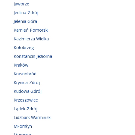
Jaworze
Jedlina-Zdrój
Jelenia Góra
Kamień Pomorski
Kazimierza Wielka
Kołobrzeg
Konstancin Jeziorna
Kraków
Krasnobród
Krynica-Zdrój
Kudowa-Zdrój
Krzeszowice
Lądek-Zdrój
Lidzbark Warmiński
Miłomłyn
Muszyna