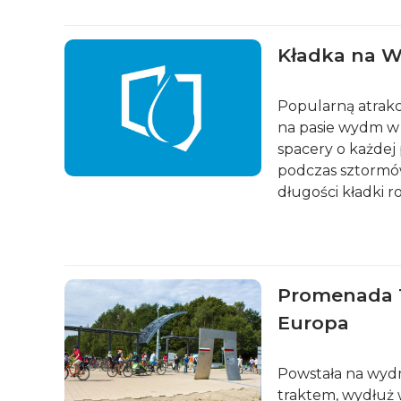
Kładka na 
Popularną atrakc
na pasie wydm w 
spacery o każdej
podczas sztormów
długości kładki r
Promenada 
Europa
Powstała na wydm
traktem, wydłuż 