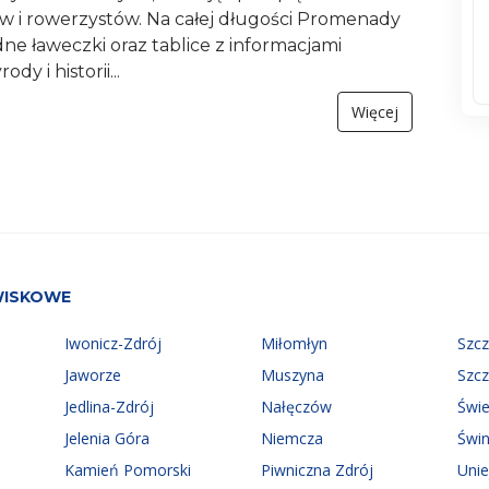
w i rowerzystów. Na całej długości Promenady
e ławeczki oraz tablice z informacjami
dy i historii...
Więcej
WISKOWE
Iwonicz-Zdrój
Miłomłyn
Szc
Jaworze
Muszyna
Szc
Jedlina-Zdrój
Nałęczów
Świ
Jelenia Góra
Niemcza
Świn
Kamień Pomorski
Piwniczna Zdrój
Uni