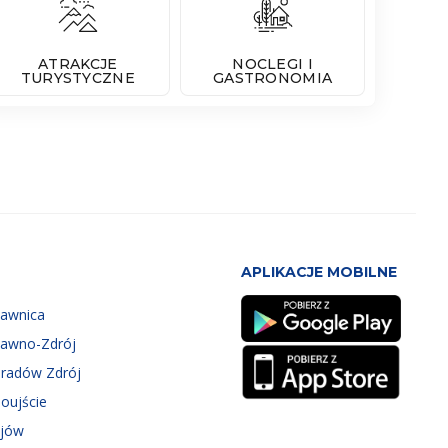
ATRAKCJE
NOCLEGI I
TURYSTYCZNE
GASTRONOMIA
APLIKACJE MOBILNE
zawnica
zawno-Zdrój
eradów Zdrój
oujście
ejów