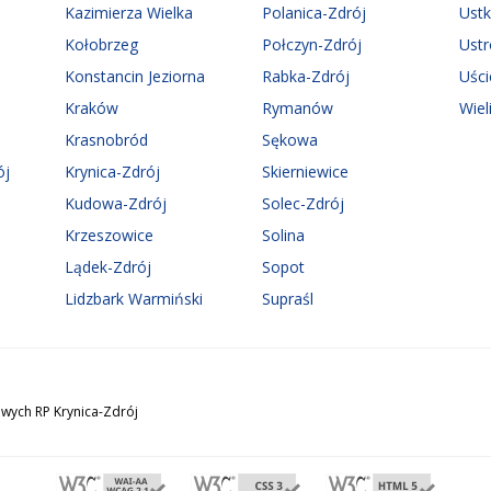
Kazimierza Wielka
Polanica-Zdrój
Ust
Kołobrzeg
Połczyn-Zdrój
Ust
Konstancin Jeziorna
Rabka-Zdrój
Uści
Kraków
Rymanów
Wiel
Krasnobród
Sękowa
ój
Krynica-Zdrój
Skierniewice
Kudowa-Zdrój
Solec-Zdrój
Krzeszowice
Solina
Lądek-Zdrój
Sopot
Lidzbark Warmiński
Supraśl
wych RP Krynica-Zdrój