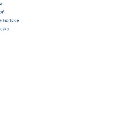
ka
roń
e Gorlickie
iczka