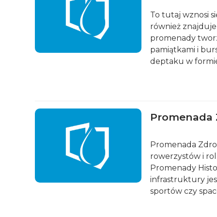
To tutaj wznosi 
również znajduje
promenady tworzą 
pamiątkami i bur
deptaku w formie
Promenada 
Promenada Zdrowi
rowerzystów i rol
Promenady Histor
infrastruktury je
sportów czy space