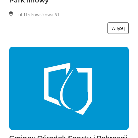
Park linowy
ul. Uzdrowiskowa 61
Więcej
Gminny Ośrodek Sportu i Rekreacji