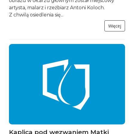
obrazu w ołtarzu głównym został miejscowy
artysta, malarz i rzeźbiarz Antoni Koloch.
Z chwilą osiedlenia się...
Więcej
Kaplica pod wezwaniem Matki