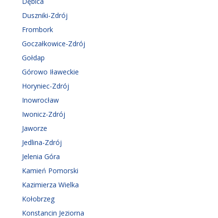
Dębica
Duszniki-Zdrój
Frombork
Goczałkowice-Zdrój
Gołdap
Górowo Iławeckie
Horyniec-Zdrój
Inowrocław
Iwonicz-Zdrój
Jaworze
Jedlina-Zdrój
Jelenia Góra
Kamień Pomorski
Kazimierza Wielka
Kołobrzeg
Konstancin Jeziorna