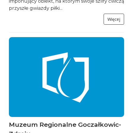
imponujący obiekt, na którym swoje szlify ćwiczą
przyszłe gwiazdy piłki...
Więcej
Muzeum Regionalne Goczałkowic-