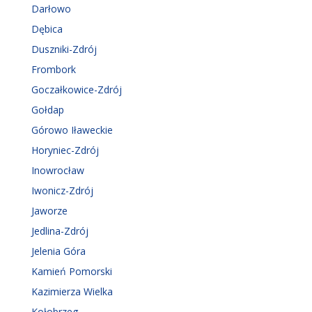
Darłowo
Dębica
Duszniki-Zdrój
Frombork
Goczałkowice-Zdrój
Gołdap
Górowo Iławeckie
Horyniec-Zdrój
Inowrocław
Iwonicz-Zdrój
Jaworze
Jedlina-Zdrój
Jelenia Góra
Kamień Pomorski
Kazimierza Wielka
Kołobrzeg