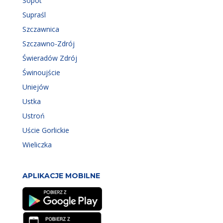
Sopot
Supraśl
Szczawnica
Szczawno-Zdrój
Świeradów Zdrój
Świnoujście
Uniejów
Ustka
Ustroń
Uście Gorlickie
Wieliczka
APLIKACJE MOBILNE