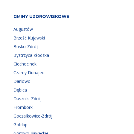
GMINY UZDROWISKOWE
Augustów
Brześć Kujawski
Busko-Zdrój
Bystrzyca Kłodzka
Ciechocinek
Czarny Dunajec
Darłowo
Dębica
Duszniki-Zdrój
Frombork
Goczałkowice-Zdrój
Gołdap
Górowo Iławeckie