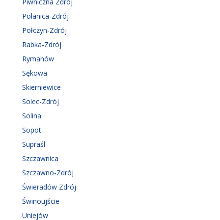
Piwniczna Zdrój
Polanica-Zdrój
Połczyn-Zdrój
Rabka-Zdrój
Rymanów
Sękowa
Skierniewice
Solec-Zdrój
Solina
Sopot
Supraśl
Szczawnica
Szczawno-Zdrój
Świeradów Zdrój
Świnoujście
Uniejów