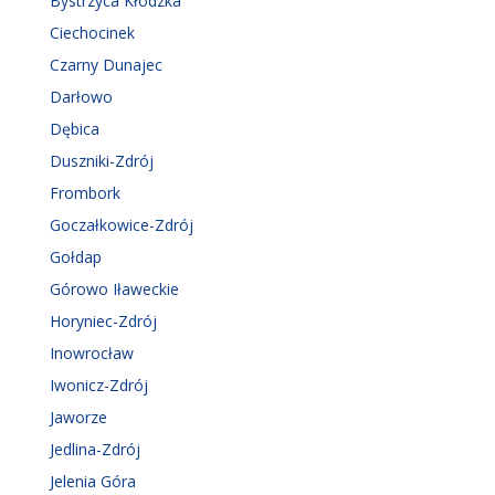
Bystrzyca Kłodzka
Ciechocinek
Czarny Dunajec
Darłowo
Dębica
Duszniki-Zdrój
Frombork
Goczałkowice-Zdrój
Gołdap
Górowo Iławeckie
Horyniec-Zdrój
Inowrocław
Iwonicz-Zdrój
Jaworze
Jedlina-Zdrój
Jelenia Góra