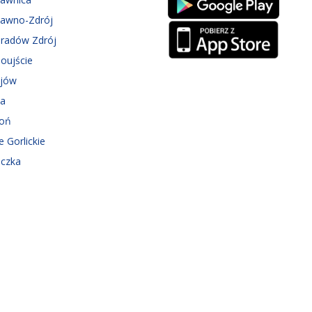
zawno-Zdrój
eradów Zdrój
oujście
ejów
ka
roń
e Gorlickie
iczka