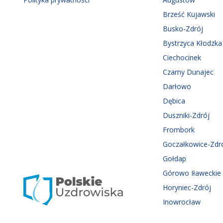
Brześć Kujawski
Busko-Zdrój
Bystrzyca Kłodzka
Ciechocinek
Czarny Dunajec
Darłowo
Dębica
Duszniki-Zdrój
Frombork
Goczałkowice-Zdr
Gołdap
Górowo Iławeckie
Horyniec-Zdrój
Inowrocław