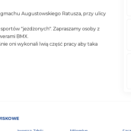
 gmachu Augustowskiego Ratusza, przy ulicy
 sportów "jeżdżonych". Zapraszamy osoby z
owerami BMX.
ie oni wykonali lwią część pracy aby taka
WISKOWE
Iwonicz-Zdrój
Miłomłyn
Szc