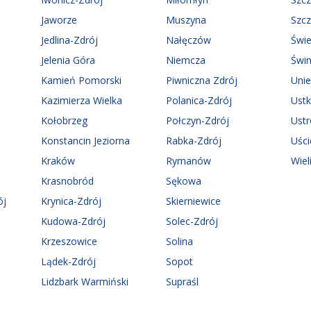
Jaworze
Muszyna
Szc
Jedlina-Zdrój
Nałęczów
Świ
Jelenia Góra
Niemcza
Świn
Kamień Pomorski
Piwniczna Zdrój
Uni
Kazimierza Wielka
Polanica-Zdrój
Ust
Kołobrzeg
Połczyn-Zdrój
Ust
Konstancin Jeziorna
Rabka-Zdrój
Uści
Kraków
Rymanów
Wiel
Krasnobród
Sękowa
ój
Krynica-Zdrój
Skierniewice
Kudowa-Zdrój
Solec-Zdrój
Krzeszowice
Solina
Lądek-Zdrój
Sopot
Lidzbark Warmiński
Supraśl