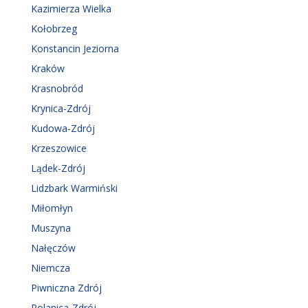
Kazimierza Wielka
Kołobrzeg
Konstancin Jeziorna
Kraków
Krasnobród
Krynica-Zdrój
Kudowa-Zdrój
Krzeszowice
Lądek-Zdrój
Lidzbark Warmiński
Miłomłyn
Muszyna
Nałęczów
Niemcza
Piwniczna Zdrój
Polanica-Zdrój