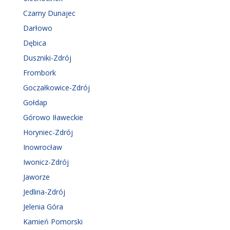
Czarny Dunajec
Darłowo
Dębica
Duszniki-Zdrój
Frombork
Goczałkowice-Zdrój
Gołdap
Górowo Iławeckie
Horyniec-Zdrój
Inowrocław
Iwonicz-Zdrój
Jaworze
Jedlina-Zdrój
Jelenia Góra
Kamień Pomorski