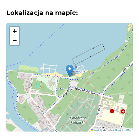
Lokalizacja na mapie:
+
−
Leaflet
|
Map data ©
OpenStreetMap