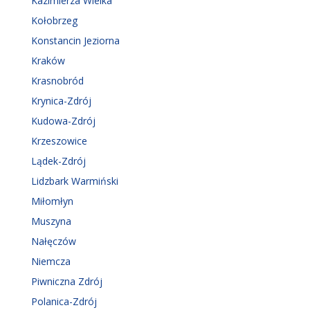
Kazimierza Wielka
Kołobrzeg
Konstancin Jeziorna
Kraków
Krasnobród
Krynica-Zdrój
Kudowa-Zdrój
Krzeszowice
Lądek-Zdrój
Lidzbark Warmiński
Miłomłyn
Muszyna
Nałęczów
Niemcza
Piwniczna Zdrój
Polanica-Zdrój