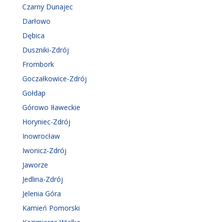
Czarny Dunajec
Darłowo
Dębica
Duszniki-Zdrój
Frombork
Goczałkowice-Zdrój
Gołdap
Górowo Iławeckie
Horyniec-Zdrój
Inowrocław
Iwonicz-Zdrój
Jaworze
Jedlina-Zdrój
Jelenia Góra
Kamień Pomorski