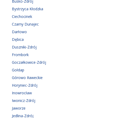
Busko-Zdrój
Bystrzyca Kłodzka
Ciechocinek
Czarny Dunajec
Darłowo
Dębica
Duszniki-Zdrój
Frombork
Goczałkowice-Zdrój
Gołdap
Górowo Iławeckie
Horyniec-Zdrój
Inowrocław
Iwonicz-Zdrój
Jaworze
Jedlina-Zdrój