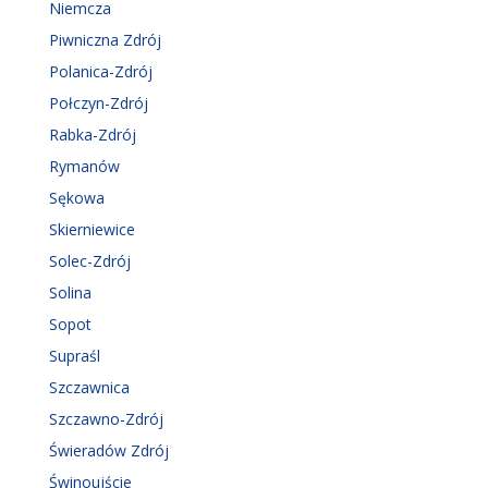
Niemcza
Piwniczna Zdrój
Polanica-Zdrój
Połczyn-Zdrój
Rabka-Zdrój
Rymanów
Sękowa
Skierniewice
Solec-Zdrój
Solina
Sopot
Supraśl
Szczawnica
Szczawno-Zdrój
Świeradów Zdrój
Świnoujście