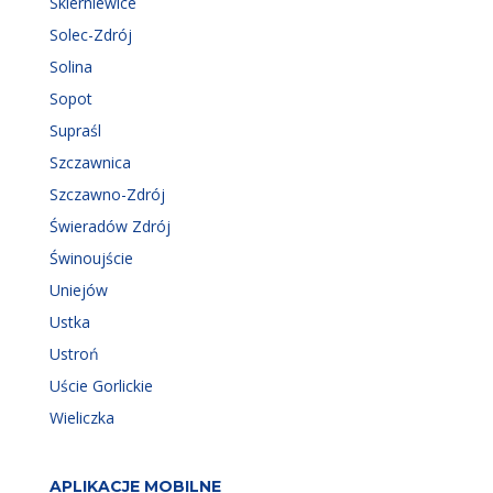
Skierniewice
Solec-Zdrój
Solina
Sopot
Supraśl
Szczawnica
Szczawno-Zdrój
Świeradów Zdrój
Świnoujście
Uniejów
Ustka
Ustroń
Uście Gorlickie
Wieliczka
APLIKACJE MOBILNE