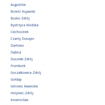
Augustów
Brześć Kujawski
Busko-Zdrój
Bystrzyca Kłodzka
Ciechocinek
Czarny Dunajec
Darłowo
Dębica
Duszniki-Zdrój
Frombork
Goczałkowice-Zdrój
Gołdap
Górowo Iławeckie
Horyniec-Zdrój
Inowrocław