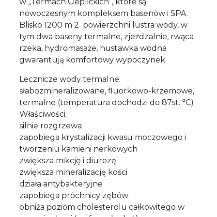
w „Termach Cieplickich”, które są
nowoczesnym kompleksem basenów i SPA.
Blisko 1200 m 2 powierzchni lustra wody, w
tym dwa baseny termalne, zjeżdzalnie, rwąca
rzeka, hydromasaże, hustawka wodna
gwarantują komfortowy wypoczynek.
Lecznicze wody termalne:
słabozmineralizowane, fluorkowo-krzemowe,
termalne (temperatura dochodzi do 87st. °C)
Właściwości:
silnie rozgrzewa
zapobiega krystalizacji kwasu moczowego i
tworzeniu kamieni nerkowych
zwiększa mikcję i diurezę
zwiększa mineralizację kości
działa antybakteryjne
zapobiega próchnicy zębów
obniża poziom cholesterolu całkowitego w