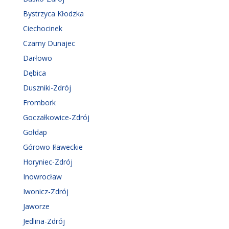
Bystrzyca Kłodzka
Ciechocinek
Czarny Dunajec
Darłowo
Dębica
Duszniki-Zdrój
Frombork
Goczałkowice-Zdrój
Gołdap
Górowo Iławeckie
Horyniec-Zdrój
Inowrocław
Iwonicz-Zdrój
Jaworze
Jedlina-Zdrój