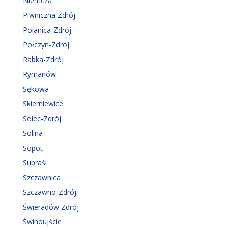
Niemcza
Piwniczna Zdrój
Polanica-Zdrój
Połczyn-Zdrój
Rabka-Zdrój
Rymanów
Sękowa
Skierniewice
Solec-Zdrój
Solina
Sopot
Supraśl
Szczawnica
Szczawno-Zdrój
Świeradów Zdrój
Świnoujście