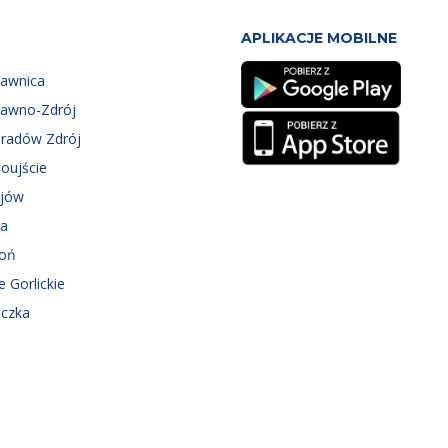
APLIKACJE MOBILNE
zawnica
zawno-Zdrój
eradów Zdrój
oujście
ejów
ka
roń
e Gorlickie
iczka