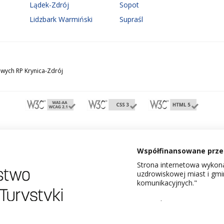
Lądek-Zdrój
Sopot
Lidzbark Warmiński
Supraśl
wych RP Krynica-Zdrój
Współfinansowane przez
Strona internetowa wykona
uzdrowiskowej miast i gm
komunikacyjnych."
Dowiedz się więcej o proje