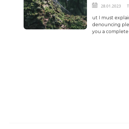
28.01.2023 Tr
ut I must explai
denouncing plea
you a complete