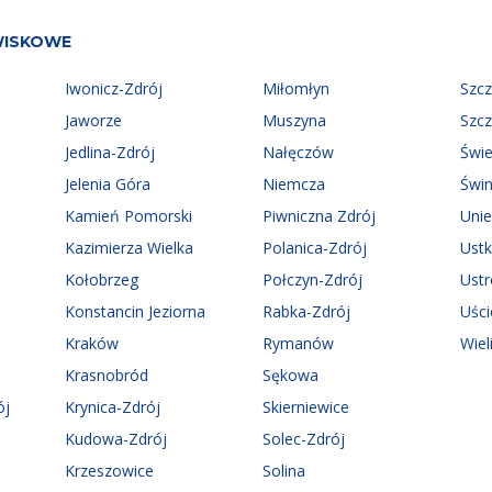
WISKOWE
Iwonicz-Zdrój
Miłomłyn
Szc
Jaworze
Muszyna
Szc
Jedlina-Zdrój
Nałęczów
Świ
Jelenia Góra
Niemcza
Świn
Kamień Pomorski
Piwniczna Zdrój
Uni
Kazimierza Wielka
Polanica-Zdrój
Ust
Kołobrzeg
Połczyn-Zdrój
Ust
Konstancin Jeziorna
Rabka-Zdrój
Uści
Kraków
Rymanów
Wiel
Krasnobród
Sękowa
ój
Krynica-Zdrój
Skierniewice
Kudowa-Zdrój
Solec-Zdrój
Krzeszowice
Solina