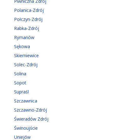
Piwniczna Zdrój
Polanica-Zdrój
Połczyn-Zdrój
Rabka-Zdrój
Rymanów
Sękowa
Skierniewice
Solec-Zdrój
Solina
Sopot
Supraśl
Szczawnica
Szczawno-Zdrój
Świeradów Zdrój
Świnoujście
Uniejów