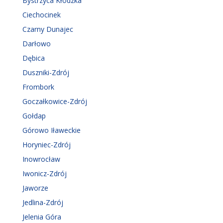
Bystrzyca Kłodzka
Ciechocinek
Czarny Dunajec
Darłowo
Dębica
Duszniki-Zdrój
Frombork
Goczałkowice-Zdrój
Gołdap
Górowo Iławeckie
Horyniec-Zdrój
Inowrocław
Iwonicz-Zdrój
Jaworze
Jedlina-Zdrój
Jelenia Góra