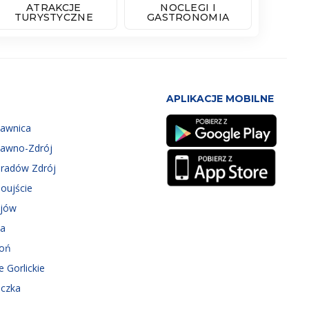
ATRAKCJE
NOCLEGI I
TURYSTYCZNE
GASTRONOMIA
APLIKACJE MOBILNE
zawnica
zawno-Zdrój
eradów Zdrój
oujście
ejów
ka
roń
e Gorlickie
iczka