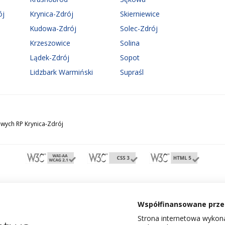
ój
Krynica-Zdrój
Skierniewice
Kudowa-Zdrój
Solec-Zdrój
Krzeszowice
Solina
Lądek-Zdrój
Sopot
Lidzbark Warmiński
Supraśl
wych RP Krynica-Zdrój
Współfinansowane przez
Strona internetowa wykona