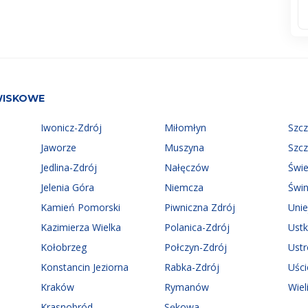
WISKOWE
Iwonicz-Zdrój
Miłomłyn
Szc
Jaworze
Muszyna
Szc
Jedlina-Zdrój
Nałęczów
Świ
Jelenia Góra
Niemcza
Świn
Kamień Pomorski
Piwniczna Zdrój
Uni
Kazimierza Wielka
Polanica-Zdrój
Ust
Kołobrzeg
Połczyn-Zdrój
Ust
Konstancin Jeziorna
Rabka-Zdrój
Uści
Kraków
Rymanów
Wiel
Krasnobród
Sękowa