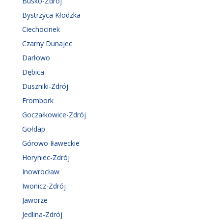
Busko-Zdrój
Bystrzyca Kłodzka
Ciechocinek
Czarny Dunajec
Darłowo
Dębica
Duszniki-Zdrój
Frombork
Goczałkowice-Zdrój
Gołdap
Górowo Iławeckie
Horyniec-Zdrój
Inowrocław
Iwonicz-Zdrój
Jaworze
Jedlina-Zdrój