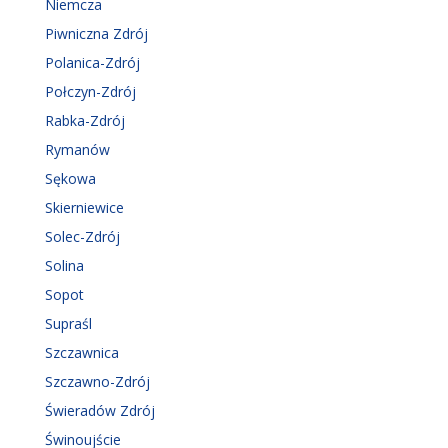
Niemcza
Piwniczna Zdrój
Polanica-Zdrój
Połczyn-Zdrój
Rabka-Zdrój
Rymanów
Sękowa
Skierniewice
Solec-Zdrój
Solina
Sopot
Supraśl
Szczawnica
Szczawno-Zdrój
Świeradów Zdrój
Świnoujście