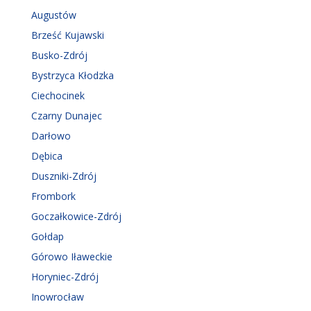
Augustów
Brześć Kujawski
Busko-Zdrój
Bystrzyca Kłodzka
Ciechocinek
Czarny Dunajec
Darłowo
Dębica
Duszniki-Zdrój
Frombork
Goczałkowice-Zdrój
Gołdap
Górowo Iławeckie
Horyniec-Zdrój
Inowrocław