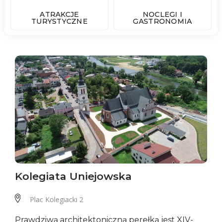
ATRAKCJE
NOCLEGI I
TURYSTYCZNE
GASTRONOMIA
Kolegiata Uniejowska
Plac Kolegiacki 2
Prawdziwą architektoniczną perełką jest XIV-