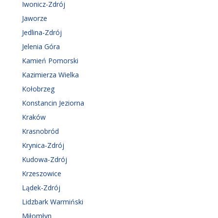
Iwonicz-Zdrój
Jaworze
Jedlina-Zdrój
Jelenia Góra
Kamień Pomorski
Kazimierza Wielka
Kołobrzeg
Konstancin Jeziorna
Kraków
Krasnobród
Krynica-Zdrój
Kudowa-Zdrój
Krzeszowice
Lądek-Zdrój
Lidzbark Warmiński
Miłomłyn