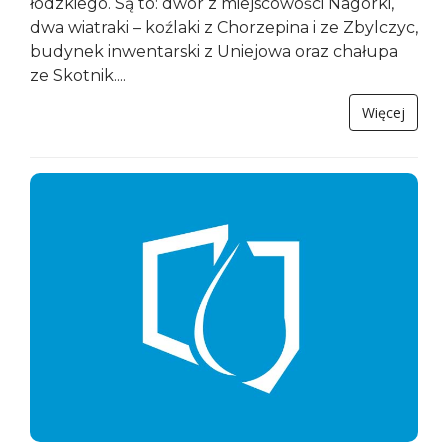
łódzkiego. Są to: dwór z miejscowości Nagórki,
dwa wiatraki – koźlaki z Chorzepina i ze Zbylczyc,
budynek inwentarski z Uniejowa oraz chałupa
ze Skotnik....
Więcej