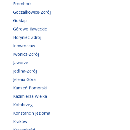
Frombork
Goczałkowice-Zdrój
Gołdap
Górowo Iławeckie
Horyniec-Zdrój
Inowrocław
Iwonicz-Zdrój
Jaworze
Jedlina-Zdrój
Jelenia Góra
Kamień Pomorski
Kazimierza Wielka
Kołobrzeg
Konstancin Jeziorna
Kraków
Krasnobród