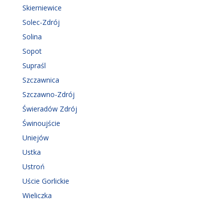
Skierniewice
Solec-Zdrój
Solina
Sopot
Supraśl
Szczawnica
Szczawno-Zdrój
Świeradów Zdrój
Świnoujście
Uniejów
Ustka
Ustroń
Uście Gorlickie
Wieliczka