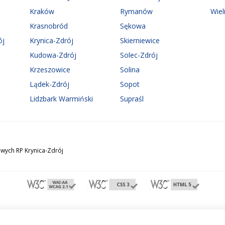
Kraków
Rymanów
Wiel
Krasnobród
Sękowa
ój
Krynica-Zdrój
Skierniewice
Kudowa-Zdrój
Solec-Zdrój
Krzeszowice
Solina
Lądek-Zdrój
Sopot
Lidzbark Warmiński
Supraśl
wych RP Krynica-Zdrój