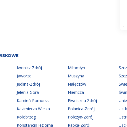
WISKOWE
Iwonicz-Zdrój
Miłomłyn
Szc
Jaworze
Muszyna
Szc
Jedlina-Zdrój
Nałęczów
Świ
Jelenia Góra
Niemcza
Świn
Kamień Pomorski
Piwniczna Zdrój
Uni
Kazimierza Wielka
Polanica-Zdrój
Ust
Kołobrzeg
Połczyn-Zdrój
Ust
Konstancin Jeziorna
Rabka-Zdrój
Uści