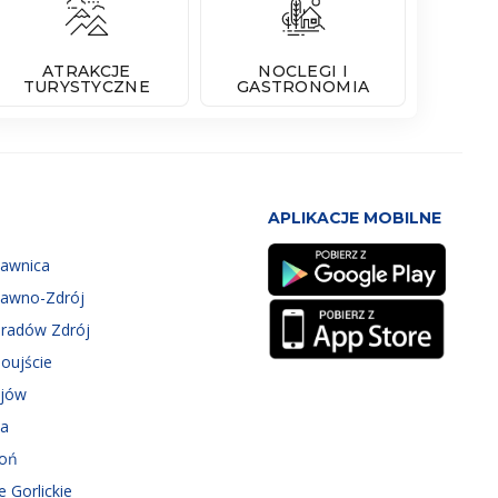
ATRAKCJE
NOCLEGI I
TURYSTYCZNE
GASTRONOMIA
APLIKACJE MOBILNE
zawnica
zawno-Zdrój
eradów Zdrój
oujście
ejów
ka
roń
e Gorlickie