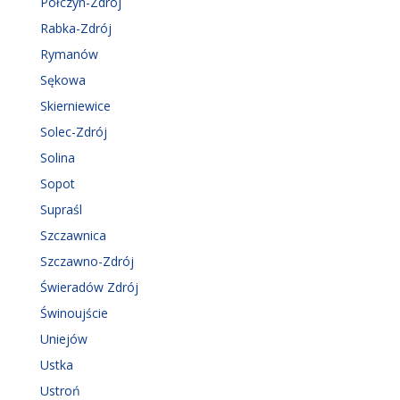
Połczyn-Zdrój
Rabka-Zdrój
Rymanów
Sękowa
Skierniewice
Solec-Zdrój
Solina
Sopot
Supraśl
Szczawnica
Szczawno-Zdrój
Świeradów Zdrój
Świnoujście
Uniejów
Ustka
Ustroń