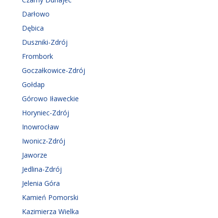
Darłowo
Dębica
Duszniki-Zdrój
Frombork
Goczałkowice-Zdrój
Gołdap
Górowo Iławeckie
Horyniec-Zdrój
Inowrocław
Iwonicz-Zdrój
Jaworze
Jedlina-Zdrój
Jelenia Góra
Kamień Pomorski
Kazimierza Wielka