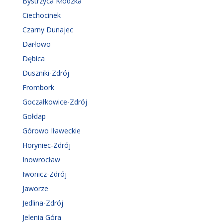
Bystrzyca Kłodzka
Ciechocinek
Czarny Dunajec
Darłowo
Dębica
Duszniki-Zdrój
Frombork
Goczałkowice-Zdrój
Gołdap
Górowo Iławeckie
Horyniec-Zdrój
Inowrocław
Iwonicz-Zdrój
Jaworze
Jedlina-Zdrój
Jelenia Góra