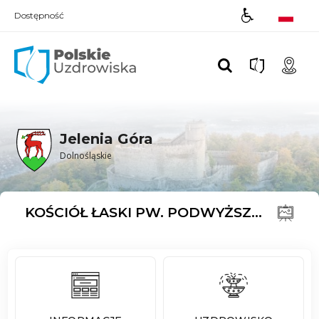
Dostępność
Polskie UZDROWISKA
Jelenia Góra
Dolnośląskie
KOŚCIÓŁ ŁASKI PW. PODWYŻSZENIA KRZYŻA ŚWIĘTEGO