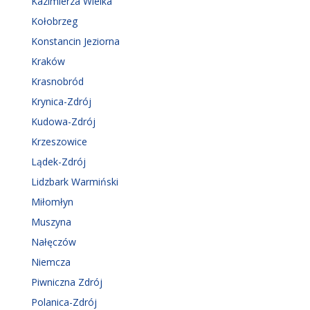
Kazimierza Wielka
Kołobrzeg
Konstancin Jeziorna
Kraków
Krasnobród
Krynica-Zdrój
Kudowa-Zdrój
Krzeszowice
Lądek-Zdrój
Lidzbark Warmiński
Miłomłyn
Muszyna
Nałęczów
Niemcza
Piwniczna Zdrój
Polanica-Zdrój