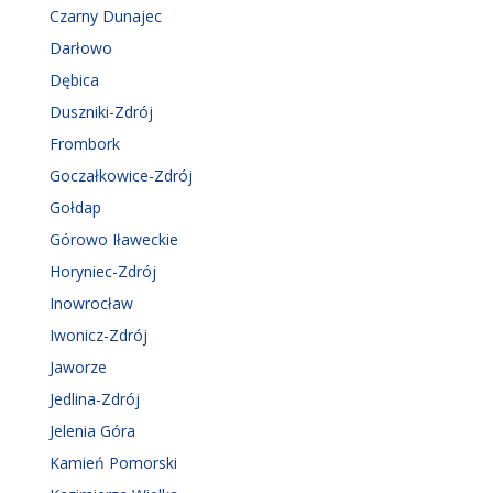
Czarny Dunajec
Darłowo
Dębica
Duszniki-Zdrój
Frombork
Goczałkowice-Zdrój
Gołdap
Górowo Iławeckie
Horyniec-Zdrój
Inowrocław
Iwonicz-Zdrój
Jaworze
Jedlina-Zdrój
Jelenia Góra
Kamień Pomorski