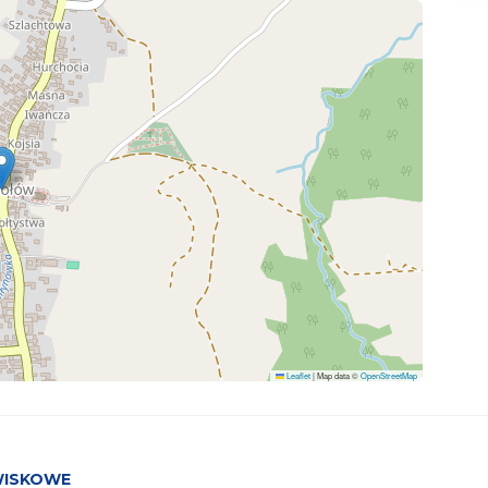
Leaflet
|
Map data ©
OpenStreetMap
WISKOWE