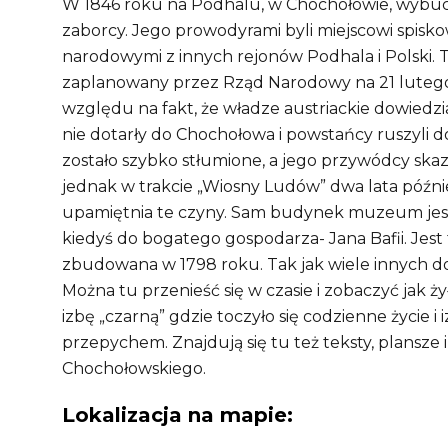
W 1846 roku na Podhalu, w Chochołowie, wybuc
zaborcy. Jego prowodyrami byli miejscowi spisko
narodowymi z innych rejonów Podhala i Polski.
zaplanowany przez Rząd Narodowy na 21 lutego
względu na fakt, że władze austriackie dowiedzi
nie dotarły do Chochołowa i powstańcy ruszyli 
zostało szybko stłumione, a jego przywódcy skaza
jednak w trakcie „Wiosny Ludów” dwa lata póź
upamiętnia te czyny. Sam budynek muzeum jest
kiedyś do bogatego gospodarza- Jana Bafii. Jest
zbudowana w 1798 roku. Tak jak wiele innych do
Można tu przenieść się w czasie i zobaczyć jak ż
izbę „czarną” gdzie toczyło się codzienne życie i
przepychem. Znajdują się tu też teksty, plansze
Chochołowskiego.
Lokalizacja na mapie: