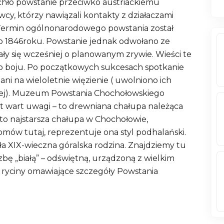
hło powstanie przeciwko austriackiemu
wcy, którzy nawiązali kontakty z działaczami
 Termin ogólnonarodowego powstania został
 1846roku. Powstanie jednak odwołano ze
ały się wcześniej o planowanym zrywie. Wieści te
do boju. Po początkowych sukcesach spotkanie
ni na wieloletnie więzienie ( uwolniono ich
niej). Muzeum Powstania Chochołowskiego
 wart uwagi – to drewniana chałupa należąca
 to najstarsza chałupa w Chochołowie,
mów tutaj, reprezentuje ona styl podhalański.
yła XIX-wieczna góralska rodzina. Znajdziemy tu
 izbę „białą” – odświętną, urządzoną z wielkim
 i ryciny omawiające szczegóły Powstania