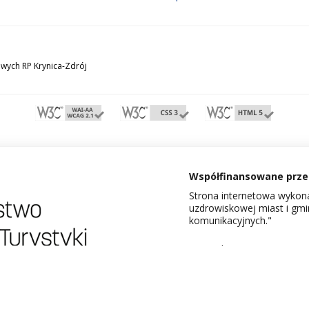
wych RP Krynica-Zdrój
Współfinansowane przez
Strona internetowa wykona
uzdrowiskowej miast i gm
komunikacyjnych."
Dowiedz się więcej o proje