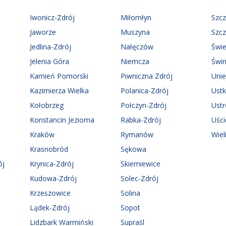
Iwonicz-Zdrój
Miłomłyn
Szc
Jaworze
Muszyna
Szc
Jedlina-Zdrój
Nałęczów
Świ
Jelenia Góra
Niemcza
Świn
Kamień Pomorski
Piwniczna Zdrój
Uni
Kazimierza Wielka
Polanica-Zdrój
Ust
Kołobrzeg
Połczyn-Zdrój
Ust
Konstancin Jeziorna
Rabka-Zdrój
Uści
Kraków
Rymanów
Wiel
Krasnobród
Sękowa
ój
Krynica-Zdrój
Skierniewice
Kudowa-Zdrój
Solec-Zdrój
Krzeszowice
Solina
Lądek-Zdrój
Sopot
Lidzbark Warmiński
Supraśl