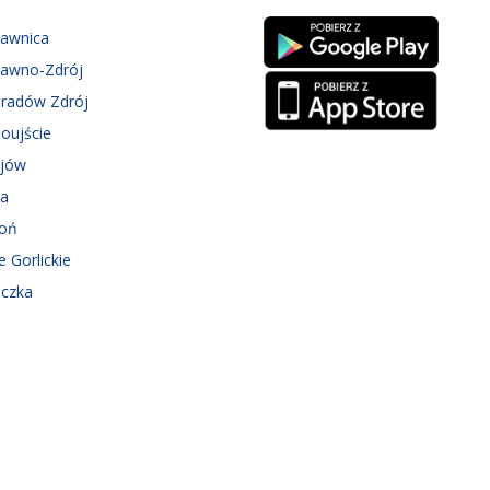
zawnica
zawno-Zdrój
eradów Zdrój
oujście
ejów
ka
roń
e Gorlickie
iczka