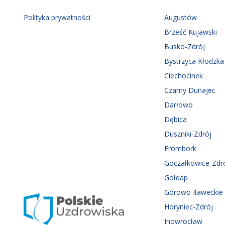
Polityka prywatności
Augustów
Brześć Kujawski
Busko-Zdrój
Bystrzyca Kłodzka
Ciechocinek
Czarny Dunajec
Darłowo
Dębica
Duszniki-Zdrój
Frombork
Goczałkowice-Zdr
Gołdap
Górowo Iławeckie
Horyniec-Zdrój
Inowrocław