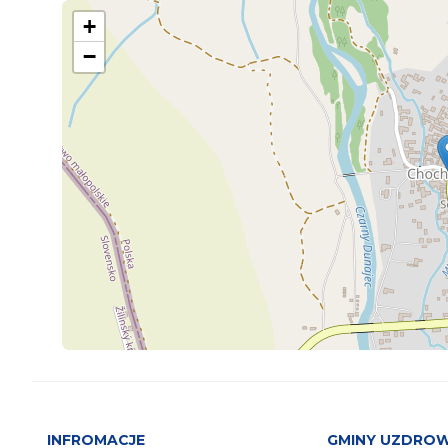
+
−
INFROMACJE
GMINY UZDRO