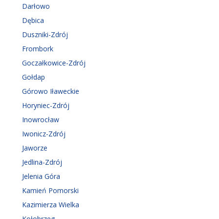
Darłowo
Dębica
Duszniki-Zdrój
Frombork
Goczałkowice-Zdrój
Gołdap
Górowo Iławeckie
Horyniec-Zdrój
Inowrocław
Iwonicz-Zdrój
Jaworze
Jedlina-Zdrój
Jelenia Góra
Kamień Pomorski
Kazimierza Wielka
Kołobrzeg