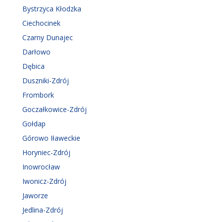
Bystrzyca Kłodzka
Ciechocinek
Czarny Dunajec
Darłowo
Dębica
Duszniki-Zdrój
Frombork
Goczałkowice-Zdrój
Gołdap
Górowo Iławeckie
Horyniec-Zdrój
Inowrocław
Iwonicz-Zdrój
Jaworze
Jedlina-Zdrój