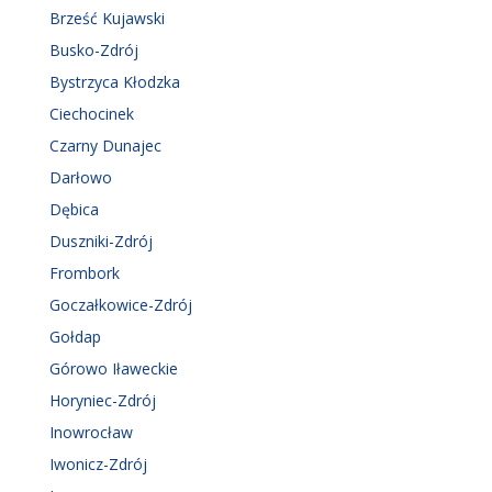
Brześć Kujawski
Busko-Zdrój
Bystrzyca Kłodzka
Ciechocinek
Czarny Dunajec
Darłowo
Dębica
Duszniki-Zdrój
Frombork
Goczałkowice-Zdrój
Gołdap
Górowo Iławeckie
Horyniec-Zdrój
Inowrocław
Iwonicz-Zdrój