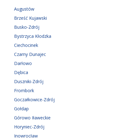
Augustów
Brześć Kujawski
Busko-Zdrój
Bystrzyca Kłodzka
Ciechocinek
Czarny Dunajec
Darłowo
Dębica
Duszniki-Zdrój
Frombork
Goczałkowice-Zdrój
Gołdap
Górowo Iławeckie
Horyniec-Zdrój
Inowrocław