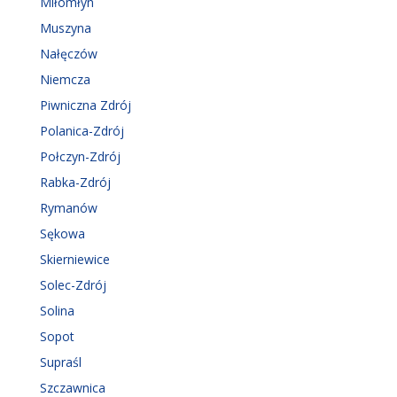
Miłomłyn
Muszyna
Nałęczów
Niemcza
Piwniczna Zdrój
Polanica-Zdrój
Połczyn-Zdrój
Rabka-Zdrój
Rymanów
Sękowa
Skierniewice
Solec-Zdrój
Solina
Sopot
Supraśl
Szczawnica