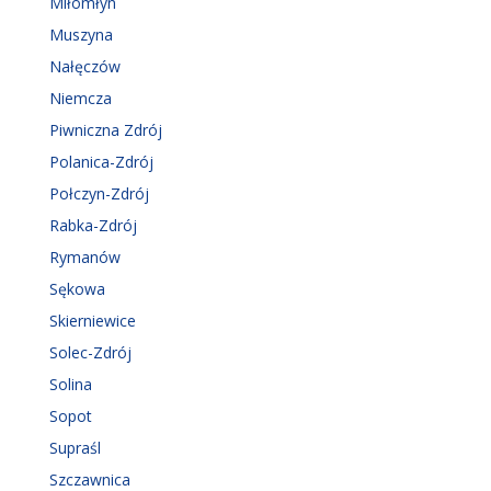
Miłomłyn
Muszyna
Nałęczów
Niemcza
Piwniczna Zdrój
Polanica-Zdrój
Połczyn-Zdrój
Rabka-Zdrój
Rymanów
Sękowa
Skierniewice
Solec-Zdrój
Solina
Sopot
Supraśl
Szczawnica