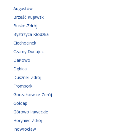
Augustów
Brześć Kujawski
Busko-Zdrój
Bystrzyca Kłodzka
Ciechocinek
Czarny Dunajec
Darłowo
Dębica
Duszniki-Zdrój
Frombork
Goczałkowice-Zdrój
Gołdap
Górowo Iławeckie
Horyniec-Zdrój
Inowrocław