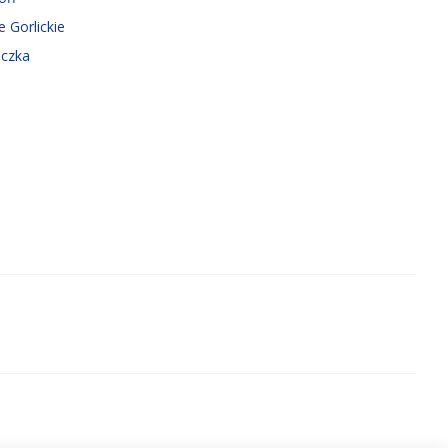
e Gorlickie
iczka