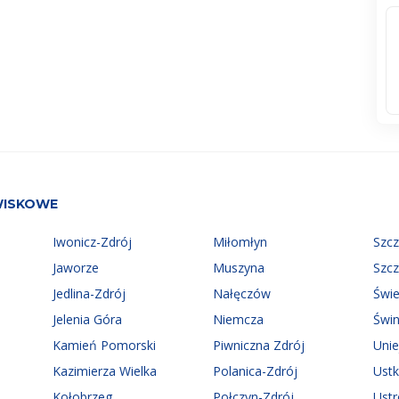
WISKOWE
Iwonicz-Zdrój
Miłomłyn
Szc
Jaworze
Muszyna
Szc
Jedlina-Zdrój
Nałęczów
Świ
Jelenia Góra
Niemcza
Świn
Kamień Pomorski
Piwniczna Zdrój
Uni
Kazimierza Wielka
Polanica-Zdrój
Ust
Kołobrzeg
Połczyn-Zdrój
Ust