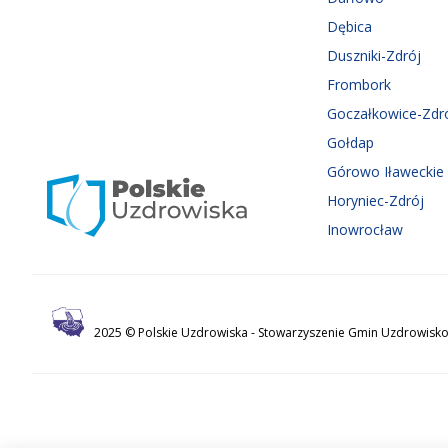
Dębica
Duszniki-Zdrój
Frombork
Goczałkowice-Zdr
Gołdap
Górowo Iławeckie
Horyniec-Zdrój
Inowrocław
2025 © Polskie Uzdrowiska -
Stowarzyszenie Gmin Uzdrowisko