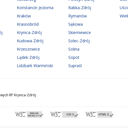
Konstancin Jeziorna
Rabka-Zdrój
Uści
Kraków
Rymanów
Wiel
Krasnobród
Sękowa
ój
Krynica-Zdrój
Skierniewice
Kudowa-Zdrój
Solec-Zdrój
Krzeszowice
Solina
Lądek-Zdrój
Sopot
Lidzbark Warmiński
Supraśl
wych RP Krynica-Zdrój