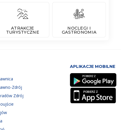
ATRAKCJE
NOCLEGI I
TURYSTYCZNE
GASTRONOMIA
APLIKACJE MOBILNE
zawnica
zawno-Zdrój
eradów Zdrój
oujście
ejów
ka
roń