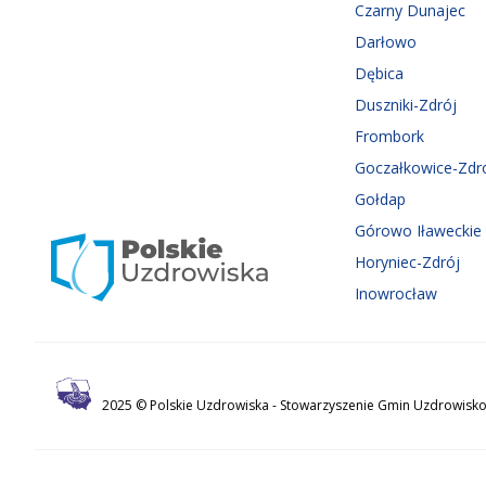
Czarny Dunajec
Darłowo
Dębica
Duszniki-Zdrój
Frombork
Goczałkowice-Zdr
Gołdap
Górowo Iławeckie
Horyniec-Zdrój
Inowrocław
2025 © Polskie Uzdrowiska -
Stowarzyszenie Gmin Uzdrowisko