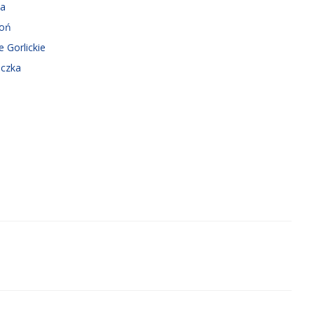
ka
roń
e Gorlickie
iczka