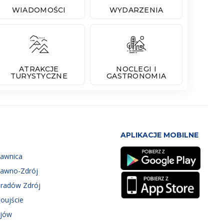
WIADOMOŚCI
WYDARZENIA
ATRAKCJE
NOCLEGI I
TURYSTYCZNE
GASTRONOMIA
APLIKACJE MOBILNE
zawnica
zawno-Zdrój
eradów Zdrój
oujście
ejów