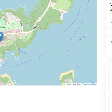
u
Leaflet
|
Map data ©
OpenStreetMap