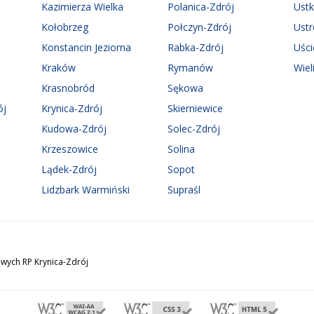
Kazimierza Wielka
Polanica-Zdrój
Ust
Kołobrzeg
Połczyn-Zdrój
Ust
Konstancin Jeziorna
Rabka-Zdrój
Uści
Kraków
Rymanów
Wiel
Krasnobród
Sękowa
ój
Krynica-Zdrój
Skierniewice
Kudowa-Zdrój
Solec-Zdrój
Krzeszowice
Solina
Lądek-Zdrój
Sopot
Lidzbark Warmiński
Supraśl
wych RP Krynica-Zdrój