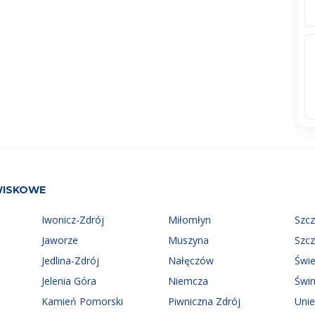
WISKOWE
Iwonicz-Zdrój
Miłomłyn
Szc
Jaworze
Muszyna
Szc
Jedlina-Zdrój
Nałęczów
Świ
Jelenia Góra
Niemcza
Świn
Kamień Pomorski
Piwniczna Zdrój
Uni