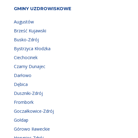
GMINY UZDROWISKOWE
Augustów
Brześć Kujawski
Busko-Zdrój
Bystrzyca Kłodzka
Ciechocinek
Czarny Dunajec
Darłowo
Dębica
Duszniki-Zdrój
Frombork
Goczałkowice-Zdrój
Gołdap
Górowo Iławeckie
Horyniec-Zdrój